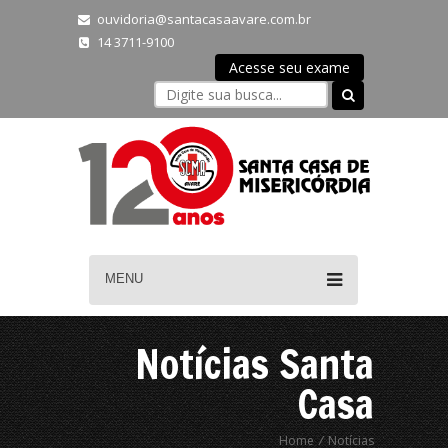
ouvidoria@santacasaavare.com.br
14 3711-9100
Acesse seu exame
MENU
Notícias Santa
Casa
Home
/
Notícias