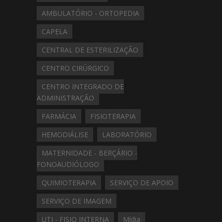
AMBULATÓRIO - ORTOPEDIA
CAPELA
CENTRAL DE ESTERILIZAÇÃO
CENTRO CIRÚRGICO
CENTRO INTEGRADO DE
ADMINISTRAÇÃO
FARMÁCIA
FISIOTERAPIA
HEMODIÁLISE
LABORATÓRIO
MATERNIDADE - BERÇÁRIO -
FONOAUDIÓLOGO
QUIMIOTERAPIA
SERVIÇO DE APOIO
SERVIÇO DE IMAGEM
UTI - FISIO INTERNA
Mídia