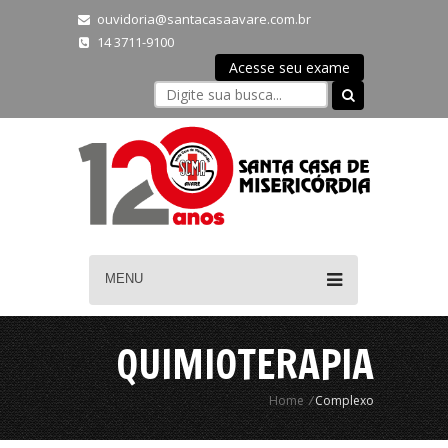
ouvidoria@santacasaavare.com.br
14 3711-9100
Acesse seu exame
MENU
QUIMIOTERAPIA
Home
/
Complexo